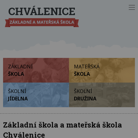
Ot
ZÁKLADNÍ
MATEŘSKÁ
ŠKOLA
ŠKOLA
ŠKOLNÍ
ŠKOLNÍ
JÍDELNA
DRUŽINA
Základní škola a mateřská škola
Chválenice