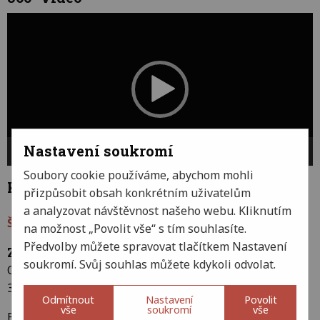
Video
přehrávač
Nastavení soukromí
00:00
00:53
Soubory cookie používáme, abychom mohli
Kontakt
přizpůsobit obsah konkrétním uživatelům
a analyzovat návštěvnost našeho webu. Kliknutím
Školní vzdělávací program
na možnost „Povolit vše“ s tím souhlasíte.
Předvolby můžete spravovat tlačítkem Nastavení
ZŠ a MŠ Chválenice
soukromí. Svůj souhlas můžete kdykoli odvolat.
Chválenice 31
332 05 Chválenice
Odmítnout
Nastavení
Povolit
vše
soukromí
vše
E-mail:
reditelka@zschvalenice.cz