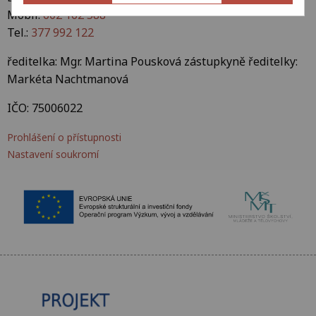
Mobil:
602 162 588
Tel.:
377 992 122
ředitelka: Mgr. Martina Pousková zástupkyně ředitelky:
Markéta Nachtmanová
IČO: 75006022
Prohlášení o přístupnosti
Nastavení soukromí
Plakát publicity