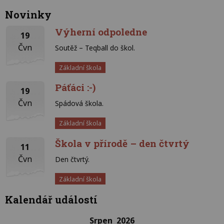
Novinky
Výherní odpoledne
19
Čvn
Soutěž – Teqball do škol.
Základní škola
Páťáci :-)
19
Čvn
Spádová škola.
Základní škola
Škola v přírodě – den čtvrtý
11
Čvn
Den čtvrtý.
Základní škola
Kalendář událostí
Srpen 2026