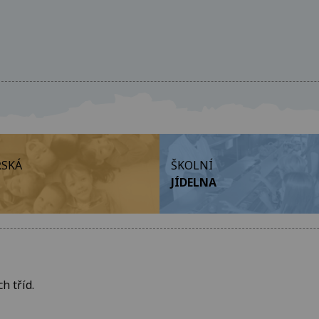
SKÁ
ŠKOLNÍ
JÍDELNA
h tříd.