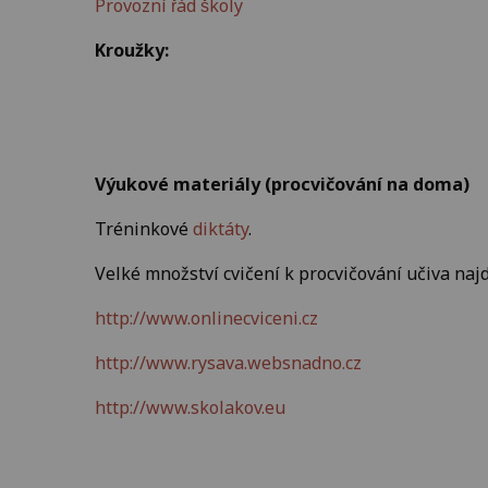
Provozní řád školy
Kroužky:
Výukové materiály (procvičování na doma)
Tréninkové
diktáty
.
Velké množství cvičení k procvičování učiva najd
http://www.onlinecviceni.cz
http://www.rysava.websnadno.cz
http://www.skolakov.eu