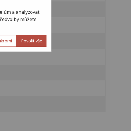
elům a analyzovat
 Předvolby můžete
ukromí
Povolit vše