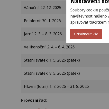
Nastavení s
Vánoční: 22. 12. 2025 – 2. 1. 2026
Soubory cookie použ
návštěvnost našeho w
Pololetní: 30. 1. 2026
spravovat tlačítkem 
Jarní: 2. 3. – 8. 3. 2026
Odmítnout vše
Velikonoční: 2. 4. – 6. 4. 2026
Státní svátek: 1. 5. 2026 (pátek)
Státní svátek: 8. 5. 2026 (pátek)
Hlavní (letní): 1. 7. 2026 – 31. 8. 2026
Provozní řád: