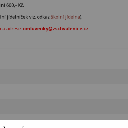
ní 600,- Kč.
lní jídelníček viz. odkaz
školní jídelna
).
 na adrese:
omluvenky@zschvalenice.cz