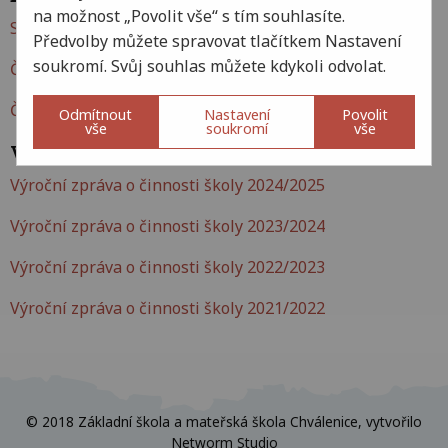
na možnost „Povolit vše“ s tím souhlasíte.
Schválený rozpočet 2024
Předvolby můžete spravovat tlačítkem Nastavení
soukromí. Svůj souhlas můžete kdykoli odvolat.
ČŠI – Inspekční zpráva ZŠ a MŠ Chválenice 2023
ČŠI – Protokol o kontrole ZŠ a MŠ Chválenice 2023
Odmítnout
Nastavení
Povolit
vše
soukromí
vše
Výroční zprávy
Výroční zpráva o činnosti školy 2024/2025
Výroční zpráva o činnosti školy 2023/2024
Výroční zpráva o činnosti školy 2022/2023
Výroční zpráva o činnosti školy 2021/2022
© 2018 Základní škola a mateřská škola Chválenice, vytvořilo
Networm Studio