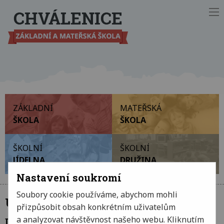
Ot
ZÁKLADNÍ
MATEŘSKÁ
ŠKOLA
ŠKOLA
ŠKOLNÍ
ŠKOLNÍ
JÍDELNA
DRUŽINA
Nastavení soukromí
Soubory cookie používáme, abychom mohli
Úřední deska
přizpůsobit obsah konkrétním uživatelům
a analyzovat návštěvnost našeho webu. Kliknutím
Dokumenty školy