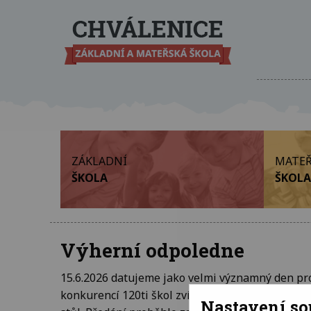
ZÁKLADNÍ
MATEŘ
ŠKOLA
ŠKOLA
Výherní odpoledne
15.6.2026 datujeme jako velmi významný den pro 
konkurencí 120ti škol zvítězili a obdrželi tak p
Nastavení s