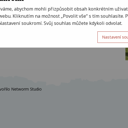
 a Lukáše Smejkala, významných sportovců, kteří to
obrovské všestranné využití a zpestří nám hodiny
íváme, abychom mohli přizpůsobit obsah konkrétním uživat
ebu. Kliknutím na možnost „Povolit vše“ s tím souhlasíte.
nkách teqballové asociace.
Nastavení soukromí. Svůj souhlas můžete kdykoli odvolat.
7281-Teqball-do-skol-ohlednuti
Nastavení so
vořilo
Networm Studio