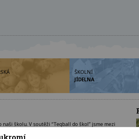
SKÁ
ŠKOLNÍ
JÍDELNA
naši školu. V soutěži “Teqball do škol” jsme mezi
ři slavnostním předávání na školním hřišti teqballový
oukromí