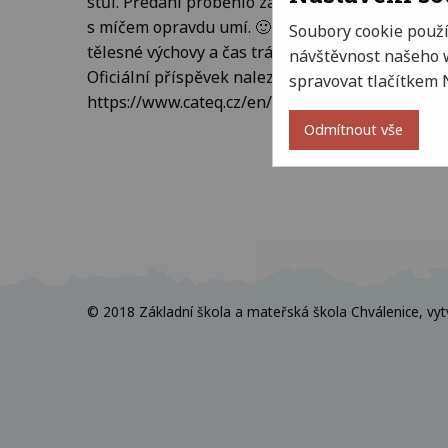
stůl. Předání proběhlo za účasti Pavla Horvátha
s míčem opravdu umí. 🙂 Stůl pro nás bude mít 
Soubory cookie použ
tělesné výchovy a čas trávený ve školní družině.
návštěvnost našeho w
Oficiální příspěvek naleznete na webových strá
spravovat tlačítkem 
https://www.cateq.cz/en/s2117/c2236-Novinky/n
Odmítnout vše
© 2018 Základní škola a mateřská škola Chválenice, vyt