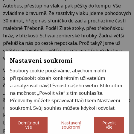
Autobus, přestup na vlak a pak pěšky do kempu. Vše
zvládáme bravurně. Ze zastávky vlaku jdeme pohodových
30 minut, hřeje nás sluníčko do zad a procházíme částí
malebné Třeboně. Podél Zlaté stoky, přes třeboňskou
hráz, v blízkosti Schwarzenberské hrobky. Žádná větší
překážka nás po cestě nepotkala. Proč taky? Jsme už
sběhlí cestovatelé a většina z nás má Třeboň doslova
v malíku. 🙂
Nastavení soukromí
V kempu převládá výborná nálada. Jsme ubytovaní,
Soubory cookie používáme, abychom mohli
spokojení a pomaličku vyhlížíme program, který nás
přizpůsobit obsah konkrétním uživatelům
čeká. Kolem hrobky mapujeme terén, hledáme si
a analyzovat návštěvnost našeho webu. Kliknutím
„kempová“ pravidla a povídáme si o nich. Hrajeme hry,
na možnost „Povolit vše“ s tím souhlasíte.
šifrujeme první odhalení Jakuba Krčína a přemýšlíme, co
Předvolby můžete spravovat tlačítkem Nastavení
může být naším týdenním detektivním příběhem, kvůli
soukromí. Svůj souhlas můžete kdykoli odvolat.
kterému jsme vlastně tady. Čeká nás velké odhalení. Kdo
byl vlastně Jakub Krčín z Jelčan a Sedlčan? Všechno se
Odmítnout
Nastavení
Povolit
vše
soukromí
vše
postupně dozvíme, pokud najdeme všechny indicie.