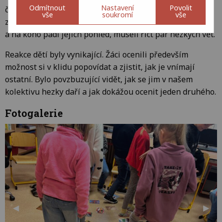
Odmítnout
Nastavení
Povolit
či charakteristických předností. Celý program jsme
vše
soukromí
vše
zakončili v tělocvičně aktivní hrou: žáci se točili v kruhu
a na koho padl jejich pohled, museli říct pár hezkých vět.
Reakce dětí byly vynikající. Žáci ocenili především
možnost si v klidu popovídat a zjistit, jak je vnímají
ostatní. Bylo povzbuzující vidět, jak se jim v našem
kolektivu hezky daří a jak dokážou ocenit jeden druhého.
Fotogalerie
Předchozí snímek
◀︎
Dalš
▶︎