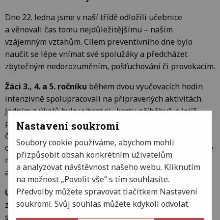
Dne 22. ledna jsme v naší třídě odložili učebnice
a věnovali čas tomu nejdůležitějšímu – naším
vzájemným vztahům. Cílem preventivního dne bylo
naučit se lépe vnímat své spolužáky a předcházet
zbytečným nedorozuměním, pošťuchování či provokacím.
Žáci 3., 4. a 5. ročníku
během dvou vyučovacích hodin
intenzivně spolupracovali na připravených aktivitách.
Jedním z úkolů bylo vybrat si „kartu příběhu“, s jejíž
pomocí měli popsat vybraného spolužáka a vyjádřit,
Nastavení soukromí
čeho si na něm váží nebo co na něm obdivují. Právě tyto
Soubory cookie používáme, abychom mohli
chvíle ukázaly, že i když spolu sedíme v jedné třídě, stále
přizpůsobit obsah konkrétním uživatelům
máme možnost poznávat se mnohem hlouběji
a analyzovat návštěvnost našeho webu. Kliknutím
a zlepšovat naši komunikaci.
na možnost „Povolit vše“ s tím souhlasíte.
Předvolby můžete spravovat tlačítkem Nastavení
U mladších spolužáků, tj. 1. a 2. ročníku
jsme se
soukromí. Svůj souhlas můžete kdykoli odvolat.
zaměřili na svět zvířat. Děti se pokoušely přirovnávat
své kamarády ke zvířatům na základě jejich vzhledu