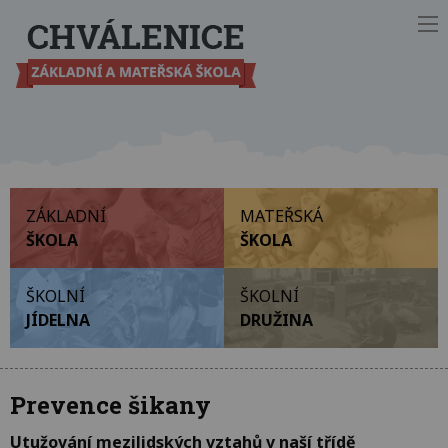
Ot
ZÁKLADNÍ
MATEŘSKÁ
ŠKOLA
ŠKOLA
ŠKOLNÍ
ŠKOLNÍ
JÍDELNA
DRUŽINA
Prevence šikany
Utužování mezilidských vztahů v naší třídě