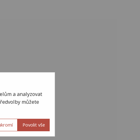
elům a analyzovat
 Předvolby můžete
ukromí
Povolit vše