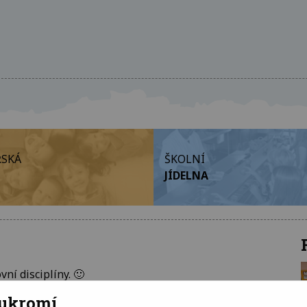
SKÁ
ŠKOLNÍ
JÍDELNA
í disciplíny. 🙂
oukromí