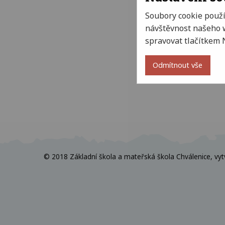
Soubory cookie použ
návštěvnost našeho w
spravovat tlačítkem 
Odmítnout vše
© 2018 Základní škola a mateřská škola Chválenice, vyt