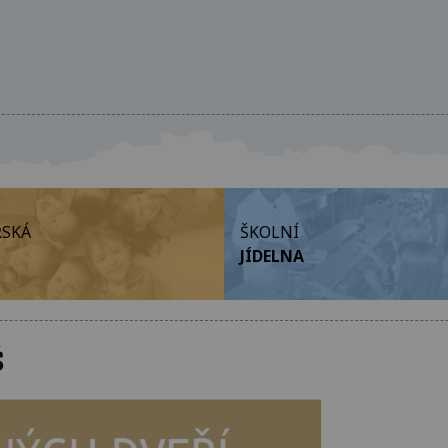
SKÁ
ŠKOLNÍ
JÍDELNA
Š