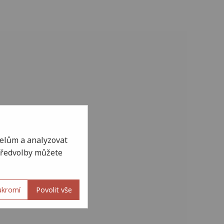
elům a analyzovat
 Předvolby můžete
ukromí
Povolit vše