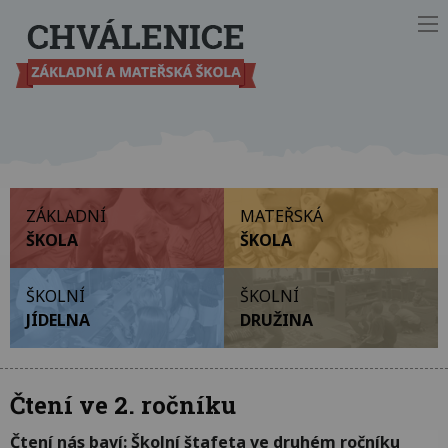
Ot
ZÁKLADNÍ
MATEŘSKÁ
ŠKOLA
ŠKOLA
ŠKOLNÍ
ŠKOLNÍ
JÍDELNA
DRUŽINA
Čtení ve 2. ročníku
Čtení nás baví: Školní štafeta ve druhém ročníku