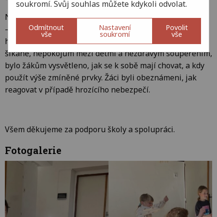
soukromí. Svůj souhlas můžete kdykoli odvolat.
Na p. Šlechtu navázal p. Vonášek, který všechny žáky (1.
Odmítnout
Nastavení
Povolit
– 5. třídy) zasvětil do prvků sebeobrany, základních
vše
soukromí
vše
hmatů a chmatů. Vzhledem k neustále se opakující
šikaně, nepokojům mezi dětmi a nezdravým soupeřením,
bylo žákům vysvětleno, jak se k sobě mají chovat, a kdy
použít výše zmíněné prvky. Žáci byli obeznámeni, jak
reagovat v případě hrozícího nebezpečí.
Všem děkujeme za podporu školy a spolupráci.
Fotogalerie