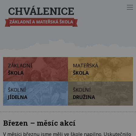
Ot
ZÁKLADNÍ
MATEŘSKÁ
ŠKOLA
ŠKOLA
ŠKOLNÍ
ŠKOLNÍ
JÍDELNA
DRUŽINA
Březen – měsíc akcí
V měsíci březnu jsme měli ve škole napilno. Uskutečnilo