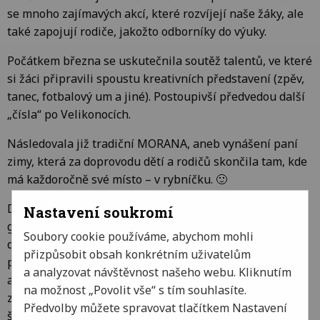
se mnoho zajímavých akcí, které rozvíjejí naše žáky, ale
také zapojují rodiče, jakožto odborníky do výuky.
Počátkem března se uskutečnila soutěž talentů, ve které
si žáci připravili spoustu kreativních představení (zpěv,
tanec, fotbalový um a jiné). Postoupivší předvedou další
„čísla“ po Velikonocích.
Následovala již tradiční MORANA, aneb vynášení paní
zimy, která za doprovodu dětí a rodičů skončila tam, kde
má každoročně své místo – v rybníčku. 🙂
Dále si žáci třetí až páté třídy vyzkoušeli finanční
Nastavení soukromí
gramotnost, které věnovali projektově jedno celé
Soubory cookie používáme, abychom mohli
dopoledne. Žáky obohatil p. Šlechta, který se denně
přizpůsobit obsah konkrétním uživatelům
pohybuje ve finanční sféře a připravil dětem krásné
a analyzovat návštěvnost našeho webu. Kliknutím
aktivity. Projektový den měl veliký úspěch. Na závěr si
na možnost „Povolit vše“ s tím souhlasíte.
z rozpočtu rodiny (třídy) žáci koupili a buchli rychlé
Předvolby můžete spravovat tlačítkem Nastavení
špunty. 😉