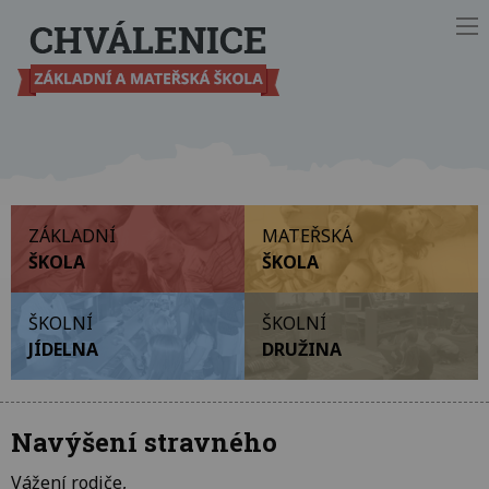
Ot
ZÁKLADNÍ
MATEŘSKÁ
ŠKOLA
ŠKOLA
ŠKOLNÍ
ŠKOLNÍ
JÍDELNA
DRUŽINA
Navýšení stravného
Vážení rodiče,