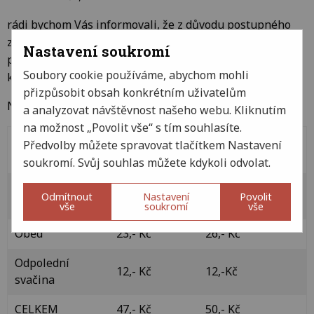
rádi bychom Vás informovali, že z důvodu postupného
zvyšování cen za potraviny a energie, jsme nuceni
Nastavení soukromí
přistoupit k navýšení cen stravného pro všechny
Soubory cookie používáme, abychom mohli
kategorie.
přizpůsobit obsah konkrétním uživatelům
Nový ceník stravného, platný od 1. 09. 2023
a analyzovat návštěvnost našeho webu. Kliknutím
na možnost „Povolit vše“ s tím souhlasíte.
Děti MŠ
Předvolby můžete spravovat tlačítkem Nastavení
Děti MŠ
sedmileté
soukromí. Svůj souhlas můžete kdykoli odvolat.
Dopolední
12,- Kč
12,- Kč
Odmítnout
Nastavení
Povolit
svačina
vše
soukromí
vše
Oběd
23,- Kč
26,- Kč
Odpolední
12,- Kč
12,-Kč
svačina
CELKEM
47,- Kč
50,- Kč