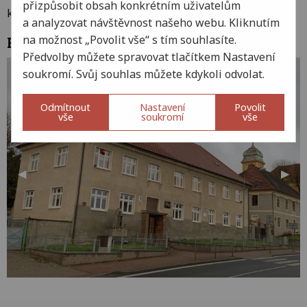
přizpůsobit obsah konkrétním uživatelům
k prohlédnutí. 🙂
a analyzovat návštěvnost našeho webu. Kliknutím
na možnost „Povolit vše“ s tím souhlasíte.
Fotogalerie
Předvolby můžete spravovat tlačítkem Nastavení
soukromí. Svůj souhlas můžete kdykoli odvolat.
Odmítnout
Nastavení
Povolit
vše
soukromí
vše
Předchozí snímek
◀︎
Dalš
▶︎