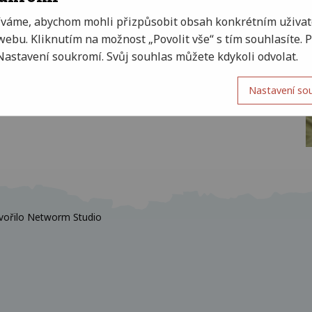
íváme, abychom mohli přizpůsobit obsah konkrétním uživat
ebu. Kliknutím na možnost „Povolit vše“ s tím souhlasíte.
oho se pod maskou jedná.
Nastavení soukromí. Svůj souhlas můžete kdykoli odvolat.
Nastavení so
vořilo
Networm Studio