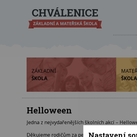
ZÁKLADNÍ
MATEŘ
ŠKOLA
ŠKOLA
Helloween
Jedna z nejvydařenějších školních akcí – Hellow
Nastavení s
Děkujeme rodičům za perfektní výtvory a ještě lé