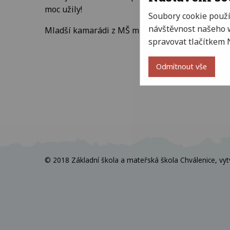
moc užily!
Soubory cookie použ
návštěvnost našeho w
Mladší kamarádi z MŠ měli problém poznat, o k
spravovat tlačítkem 
Odmítnout vše
© 2018 Základní škola a mateřská škola Chválenice, vyt