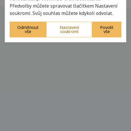
Předvolby můžete spravovat tlačítkem Nastavení
soukromí. Svůj souhlas můžete kdykoli odvolat.
© 2018 Základní škola a mateřská škola Chválenice, vytvořilo
Networm Studio
Odmítnout
Nastavení
Povolit
vše
soukromí
vše
Přihlášení