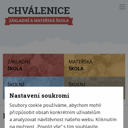
Ot
ZÁKLADNÍ
MATEŘSKÁ
ŠKOLA
ŠKOLA
ŠKOLNÍ
ŠKOLNÍ
JÍDELNA
DRUŽINA
Nastavení soukromí
Soubory cookie používáme, abychom mohli
přizpůsobit obsah konkrétním uživatelům
Fotogalerie
a analyzovat návštěvnost našeho webu. Kliknutím
na možnost „Povolit vše“ s tím souhlasíte.